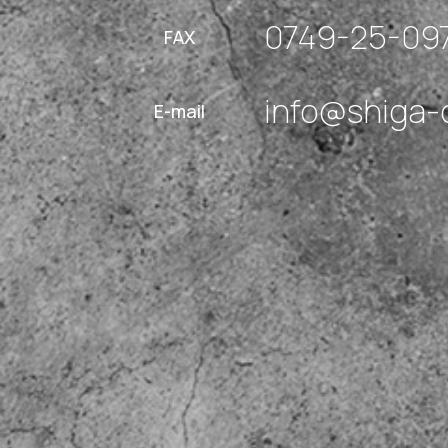
0749-25-09
FAX
info@shiga-
E-mail