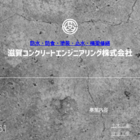
防水・防食・塗装・止水・橋梁修繕
1
事業内容
61
土木工事
建築工事