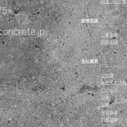
調査・設計業
75
業務実績
concrete.jp
工事実績
調査実績
会社概要
ご挨拶
会社基本情報
アクセス
沿革
設備
有資格者
所属団体