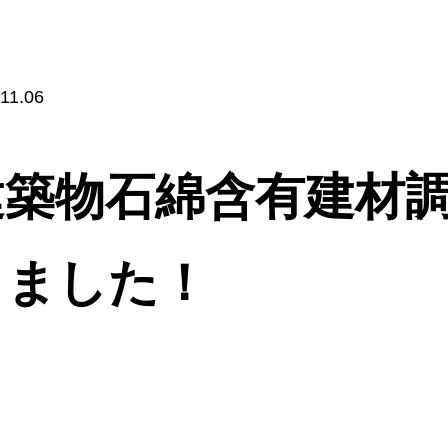
11.06
建築物石綿含有建材調
しました！