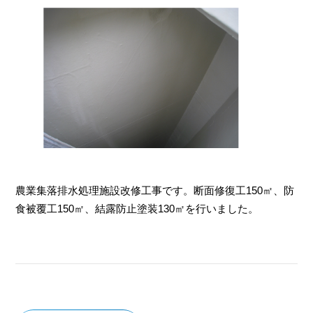
農業集落排水処理施設改修工事です。断面修復工150㎡、防
食被覆工150㎡、結露防止塗装130㎡を行いました。