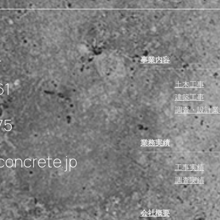
1
事業内容
61
土木工事
建築工事
調査・設計業
75
業務実績
concrete.jp
工事実績
調査実績
会社概要