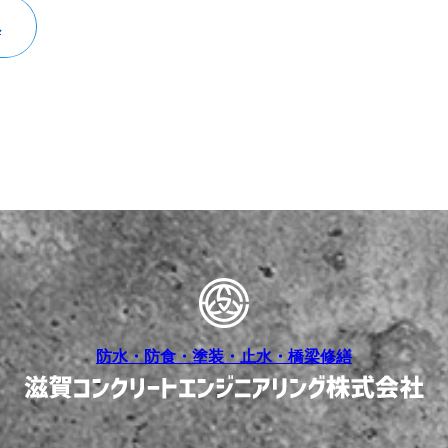
へ
防水・防食・塗装・止水・橋梁修繕